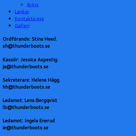
Arkiv
Länkar
Kontakta oss
Galleri
Ordförande: Stina Heed
.
sh@thunderboots.se
Kassör: Jessica Aspestig
.
ja@thunderboots.se
Sekreterare: Helene Hägg
.
hh@thunderboots.se
Ledamot: Lena Bergqvist
lb@thunderboots.se
Ledamot: Ingela Enerud
ie@thunderboots.se