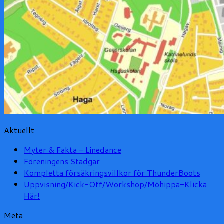
Aktuellt
Myter & Fakta – Linedance
Föreningens Stadgar
Kompletta försäkringsvillkor för ThunderBoots
Uppvisning/Kick-Off/Workshop/Möhippa-Klicka
Här!
Meta