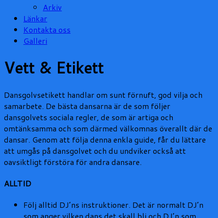
Arkiv
Länkar
Kontakta oss
Galleri
Vett & Etikett
Dansgolvsetikett handlar om sunt förnuft, god vilja och
samarbete. De bästa dansarna är de som följer
dansgolvets sociala regler, de som är artiga och
omtänksamma och som därmed välkomnas överallt där de
dansar. Genom att följa denna enkla guide, får du lättare
att umgås på dansgolvet och du undviker också att
oavsiktligt förstöra för andra dansare.
ALLTID
Följ alltid DJ’ns instruktioner. Det är normalt DJ’n
som anger vilken dans det skall bli och DJ’n som