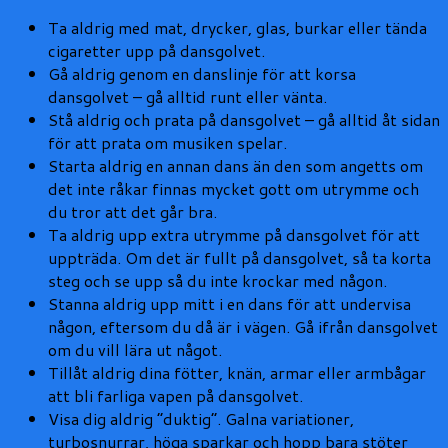
Ta aldrig med mat, drycker, glas, burkar eller tända
cigaretter upp på dansgolvet.
Gå aldrig genom en danslinje för att korsa
dansgolvet – gå alltid runt eller vänta.
Stå aldrig och prata på dansgolvet – gå alltid åt sidan
för att prata om musiken spelar.
Starta aldrig en annan dans än den som angetts om
det inte råkar finnas mycket gott om utrymme och
du tror att det går bra.
Ta aldrig upp extra utrymme på dansgolvet för att
uppträda. Om det är fullt på dansgolvet, så ta korta
steg och se upp så du inte krockar med någon.
Stanna aldrig upp mitt i en dans för att undervisa
någon, eftersom du då är i vägen. Gå ifrån dansgolvet
om du vill lära ut något.
Tillåt aldrig dina fötter, knän, armar eller armbågar
att bli farliga vapen på dansgolvet.
Visa dig aldrig ”duktig”. Galna variationer,
turbosnurrar, höga sparkar och hopp bara stöter